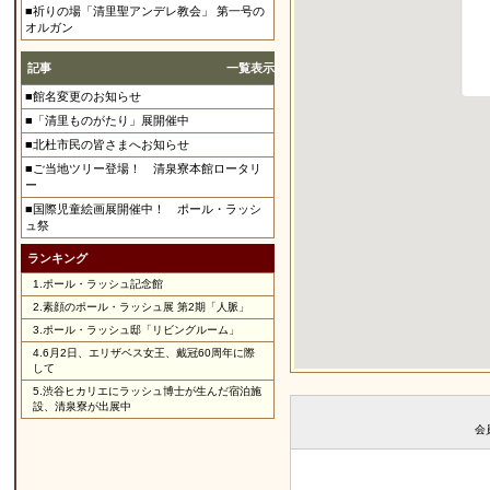
■祈りの場「清里聖アンデレ教会」 第一号の
オルガン
記事
一覧表示
■館名変更のお知らせ
■「清里ものがたり」展開催中
■北杜市民の皆さまへお知らせ
■ご当地ツリー登場！ 清泉寮本館ロータリ
ー
■国際児童絵画展開催中！ ポール・ラッシ
ュ祭
ランキング
1.
ポール・ラッシュ記念館
2.
素顔のポール・ラッシュ展 第2期「人脈」
3.
ポール・ラッシュ邸「リビングルーム」
4.
6月2日、エリザベス女王、戴冠60周年に際
して
5.
渋谷ヒカリエにラッシュ博士が生んだ宿泊施
設、清泉寮が出展中
会