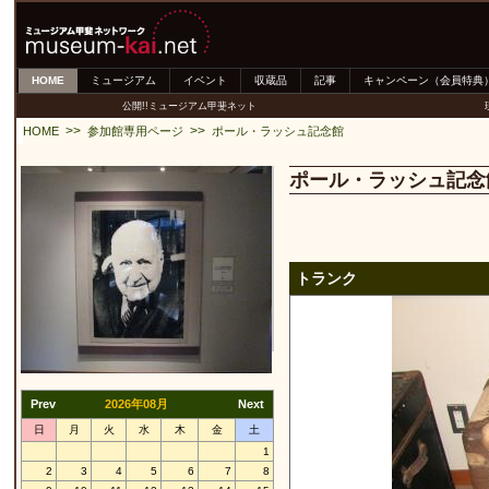
HOME
ミュージアム
イベント
収蔵品
記事
キャンペーン（会員特典
公開!!ミュージアム甲斐ネット
>>
>>
HOME
参加館専用ページ
ポール・ラッシュ記念館
ポール・ラッシュ記念
トランク
Prev
2026年08月
Next
日
月
火
水
木
金
土
1
2
3
4
5
6
7
8