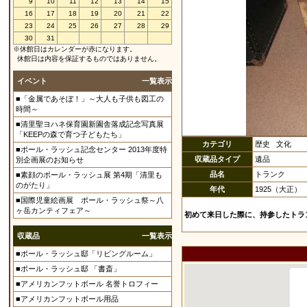
9
10
11
12
13
14
15
16
17
18
19
20
21
22
23
24
25
26
27
28
29
30
31
※休館日はカレンダーが赤になります。
休館日は内容を保証するものではありません。
イベント
一覧表示
■「金属であそぼ！」～大人も子供も図工の
時間～
■清里聖ヨハネ保育園新園舎落成記念写真展
「KEEPの森で育つ子どもたち」
カテゴリ
歴史 文化
■ポール・ラッシュ記念センター 2013年度特
収蔵品タイプ
遺品
別企画展のお知らせ
品名
トランク
■素顔のポール・ラッシュ展 第4期「清里も
のがたり」
年代
1925（大正）
■国際児童絵画展 ポール・ラッシュ祭～八
ヶ岳カンティフェア～
初めて来日した際に、持参したトラ
収蔵品
一覧表示
■ポール・ラッシュ邸「リビングルーム」
■ポール・ラッシュ邸 「書斎」
■アメリカンフットボール 名誉トロフィー
■アメリカンフットボール用品