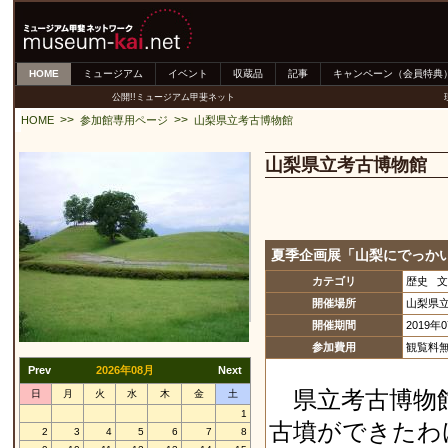
HOME
ミュージアム
イベント
収蔵品
記事
キャンペーン（会員特典
公開!!ミュージアム甲斐ネット
>>
>>
HOME
参加館専用ページ
山梨県立考古博物館
山梨県立考古博物館
夏季企画展「山梨にでっか
カテゴリ
歴史 
開催場所
山梨県
開催期間
2019年
参加費用
観覧料無
Prev
2026年08月
Next
県立考古博物館
日
月
火
水
木
金
土
1
古墳ができたわ
2
3
4
5
6
7
8