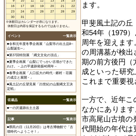
9
10
11
12
13
14
15
ます。
16
17
18
19
20
21
22
23
24
25
26
27
28
29
30
31
甲斐風土記の丘
※休館日はカレンダーが赤になります。
休館日は内容を保証するものではありません。
和54年（197
イベント
一覧表示
周年を迎えます
■令和元年度冬季企画展「山梨市の出土品Ⅱ─
山梨誕生─」
の周溝墓が検出
■第37回特別展 「縄文文化の頂点」
期の前方後円（
■夏季企画展「山梨にでっかい古墳ができた
わけ。－上の平遺跡発掘40周年－
成といった研究
■春季企画展「人口拡大の時代 - 郷村・荘園
の成立と展開 - 」
これまで重要視
■風土記の丘望見展「21世紀の山梨縄文王決
定戦」
一方で、近年こ
収蔵品
一覧表示
なかにあります。
■一の沢遺跡出土土器
市高尾山古墳の
記事
一覧表示
代開始の年代は
■県民の日（11月20日）は考古博物館で「古
墳時代へようこそ！」