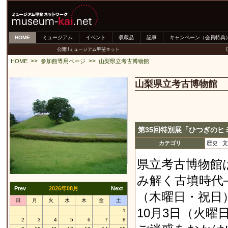
HOME
ミュージアム
イベント
収蔵品
記事
キャンペーン（会員特典
公開!!ミュージアム甲斐ネット
>>
>>
HOME
参加館専用ページ
山梨県立考古博物館
山梨県立考古博物館
第35回特別展「ひつぎの
カテゴリ
歴史 
県立考古博物館
み解く古墳時代─
Prev
2026年08月
Next
（木曜日・祝日
日
月
火
水
木
金
土
10月3日（火
1
2
3
4
5
6
7
8