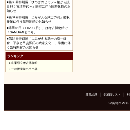
■第35回特別展「ひつぎのヒミツ～棺から読
み解く古墳時代～」開催に伴う臨時休館のお
知らせ
■第34回特別展「よみがえる武士の魂」撤収
作業に伴う臨時閉館のお知らせ
■県民の日（11/20（日））は考古博物館で
「SAMURAIまつり」
■第34回特別展「よみがえる武士の魂―鎌
倉・平泉と甲斐源氏の武家文化―」準備に伴
う臨時閉館のお知らせ
ランキング
1.
山梨県立考古博物館
2.
一の沢遺跡出土土器
運営組織
参加館リスト
利
Copyright 2011 