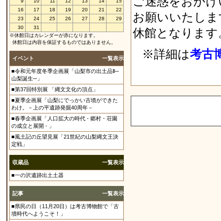
ご迷惑をおかけ
9
10
11
12
13
14
15
16
17
18
19
20
21
22
お願いいたしま
23
24
25
26
27
28
29
30
31
休館となります
※休館日はカレンダーが赤になります。
休館日は内容を保証するものではありません。
※詳細は
考古
イベント
一覧表示
■令和元年度冬季企画展「山梨市の出土品Ⅱ─
山梨誕生─」
■第37回特別展 「縄文文化の頂点」
■夏季企画展「山梨にでっかい古墳ができた
わけ。－上の平遺跡発掘40周年－
■春季企画展「人口拡大の時代 - 郷村・荘園
の成立と展開 - 」
■風土記の丘望見展「21世紀の山梨縄文王決
定戦」
収蔵品
一覧表示
■一の沢遺跡出土土器
記事
一覧表示
■県民の日（11月20日）は考古博物館で「古
墳時代へようこそ！」