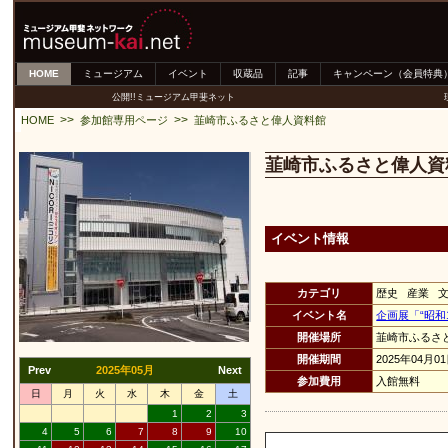
HOME
ミュージアム
イベント
収蔵品
記事
キャンペーン（会員特典
公開!!ミュージアム甲斐ネット
>>
>>
HOME
参加館専用ページ
韮崎市ふるさと偉人資料館
韮崎市ふるさと偉人資
イベント情報
カテゴリ
歴史 産業 
イベント名
企画展「“昭和
開催場所
韮崎市ふるさ
開催期間
2025年04月0
Prev
2025年05月
Next
参加費用
入館無料
日
月
火
水
木
金
土
1
2
3
4
5
6
7
8
9
10