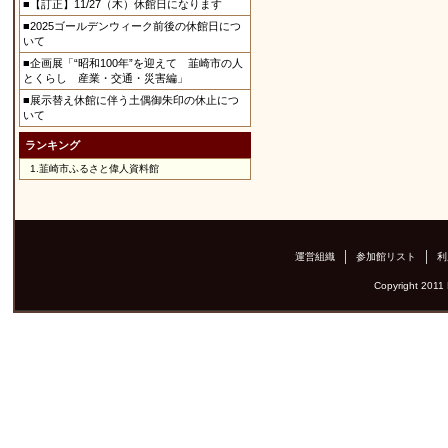
■【訂正】11/27（木）休館日になります
■2025ゴールデンウィーク前後の休館日につ
いて
■企画展「“昭和100年”を迎えて 韮崎市の人
とくらし 産業・交通・災害編」
■展示替え休館に伴う土偶御朱印の休止につ
いて
ランキング
1.
韮崎市ふるさと偉人資料館
運営組織
参加館リスト
利
Copyright 2011 