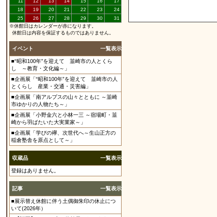
11
12
13
14
15
16
17
18
19
20
21
22
23
24
25
26
27
28
29
30
31
※休館日はカレンダーが赤になります。
休館日は内容を保証するものではありません。
イベント
一覧表示
■“昭和100年”を迎えて 韮崎市の人とくら
し ～教育・文化編～」
■企画展「“昭和100年”を迎えて 韮崎市の人
とくらし 産業・交通・災害編」
■企画展「南アルプスの山々とともに ～韮崎
市ゆかりの人物たち～」
■企画展「小野金六と小林一三 ～宿場町・韮
崎から羽ばたいた大実業家～」
■企画展「学びの襷、次世代へ～生山正方の
稲倉塾舎を原点として～」
収蔵品
一覧表示
登録はありません。
記事
一覧表示
■展示替え休館に伴う土偶御朱印の休止につ
いて(2026年）