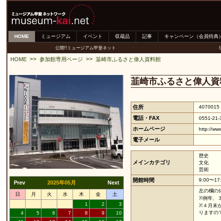
HOME
ミュージアム
イベント
収蔵品
記事
キャンペーン（会員特典
公開!!ミュージアム甲斐ネット
>>
>>
HOME
参加館専用ページ
韮崎市ふるさと偉人資料館
韮崎市ふるさと偉人資
住所
40700
電話・FAX
0551-21
ホームページ
http://www
電子メール
歴史
メインカテゴリ
文化
芸術
開館時間
9:00〜17
Prev
2025年05月
Next
左の欄の
日
月
火
水
木
金
土
※例年、
1
2
3
※４月末
りますの
4
5
6
7
8
9
10