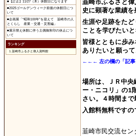
韮崎市ふるさと偉
■【訂正】11/27（木）休館日になります
■2025ゴールデンウィーク前後の休館日につ
史に顕著な業績を
いて
■企画展「“昭和100年”を迎えて 韮崎市の人
生涯や足跡をたど
とくらし 産業・交通・災害編」
ことを学びたいと
■展示替え休館に伴う土偶御朱印の休止につ
いて
皆様とともに歩み
ランキング
ありたいと願って
1.
韮崎市ふるさと偉人資料館
←←← 左の欄の「記
場所は、ＪＲ中央
ー・ニコリ」の1
さい。４時間まで
入館料無料ですの
韮崎市民交流セン