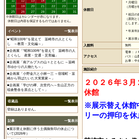
11
12
13
14
15
16
17
＊月曜日
18
19
20
21
22
23
24
（月曜が
休館日
25
26
27
28
29
30
31
＊祝日の
※休館日はカレンダーが赤になります。
（原則と
休館日は内容を保証するものではありません。
とします
イベント
一覧表示
＊年末年
＊展示替
■“昭和100年”を迎えて 韮崎市の人とくら
し ～教育・文化編～」
入館料
無料
■企画展「“昭和100年”を迎えて 韮崎市の人
電車：Ｊ
とくらし 産業・交通・災害編」
アクセス
バス：山
お車：中
■企画展「南アルプスの山々とともに ～韮崎
市ゆかりの人物たち～」
施設紹介
■企画展「小野金六と小林一三 ～宿場町・韮
崎から羽ばたいた大実業家～」
２０２６年３月
■企画展「学びの襷、次世代へ～生山正方の
稲倉塾舎を原点として～」
休館
収蔵品
一覧表示
※展示替え休館
登録はありません。
リーの押印を休
記事
一覧表示
■展示替え休館に伴う土偶御朱印の休止につ
いて(2026年）