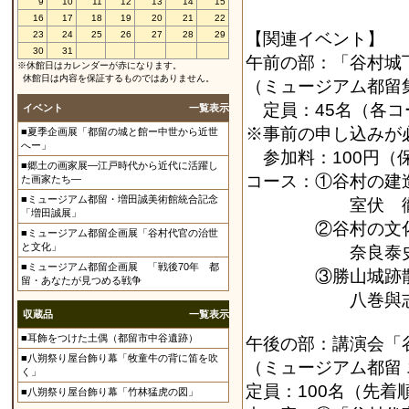
9
10
11
12
13
14
15
16
17
18
19
20
21
22
23
24
25
26
27
28
29
【関連イベント】
30
31
午前の部：「谷村城
※休館日はカレンダーが赤になります。
休館日は内容を保証するものではありません。
（ミュージア
定員：45
イベント
一覧表示
※事前の申
■夏季企画展「都留の城と館ー中世から近世
へー」
参加料：1
■郷土の画家展―江戸時代から近代に活躍し
コース：①
た画家たち―
■ミュージアム都留・増田誠美術館統合記念
室伏 徹氏
「増田誠展」
②谷村
■ミュージアム都留企画展「谷村代官の治世
と文化」
奈良泰史氏
■ミュージアム都留企画展 「戦後70年 都
③勝山
留・あなたが見つめる戦争
八巻與志夫氏（
収蔵品
一覧表示
■耳飾をつけた土偶（都留市中谷遺跡）
午後の部：講演会「谷
■八朔祭り屋台飾り幕「牧童牛の背に笛を吹
（ミュージアム都留
く」
定員：100名（先着
■八朔祭り屋台飾り幕「竹林猛虎の図」