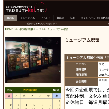
HOME
ミュージアム
イベント
収蔵品
記事
キャンペーン（会員特典
公開!!ミュージアム甲斐ネット
>>
>>
HOME
参加館専用ページ
ミュージアム都留
ミュージアム都留
ミュージアム都留企画展「
カテゴリ
歴史
開催場所
ミュー
開催期間
2015年
企画展・
参加費用
今回の企画展では、
Prev
2026年08月
Next
支配体制、文化を通
日
月
火
水
木
金
土
1
※休館日 毎週月曜
2
3
4
5
6
7
8