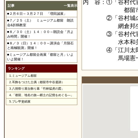
内 容：①「谷村代
記事
一覧表示
都留市教育
■２月６日～３月２７日 「増田誠展」
②「谷村城の発
■７／２５（土） ミュージアム都留 朗読
網倉邦生氏（山
会&折鶴教室
■８／３０（土）１４：００～朗読会「月よ
③「谷村代官と
み時間」開催！
水本和美氏（都
■８／３（日）１４：００～講演会「月隕石
と南極観測」開催！
④「江川太郎左
■ミュージアム都留企画展「都留と月」いよ
馬場憲一氏（
いよ開催！
ランキング
1.
ミュージアム都留
2.
耳飾をつけた土偶（都留市中谷遺跡）
3.
八朔祭り屋台飾り幕「竹林猛虎の図」
4.
「都留、地名の旅―郷土の記憶をめぐる―」
5.
プレ甲斐絹展