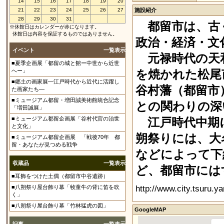
14
15
16
17
18
19
20
21
22
23
24
25
26
27
施設紹介
28
29
30
31
都留市は、古く
※休館日はカレンダーが赤になります。
休館日は内容を保証するものではありません。
政治・経済・文
イベント
一覧表示
元禄時代の天和
■夏季企画展「都留の城と館ー中世から近世
へー」
を焼かれた松尾
■郷土の画家展―江戸時代から近代に活躍し
谷村藩（都留市
た画家たち―
■ミュージアム都留・増田誠美術館統合記念
との関わりの深
「増田誠展」
■ミュージアム都留企画展「谷村代官の治世
江戸時代中期
と文化」
朔祭りには、大
■ミュージアム都留企画展 「戦後70年 都
留・あなたが見つめる戦争
などによって下
収蔵品
一覧表示
ど、都留市には
■耳飾をつけた土偶（都留市中谷遺跡）
http://www.city.tsuru.y
■八朔祭り屋台飾り幕「牧童牛の背に笛を吹
く」
■八朔祭り屋台飾り幕「竹林猛虎の図」
GoogleMAP