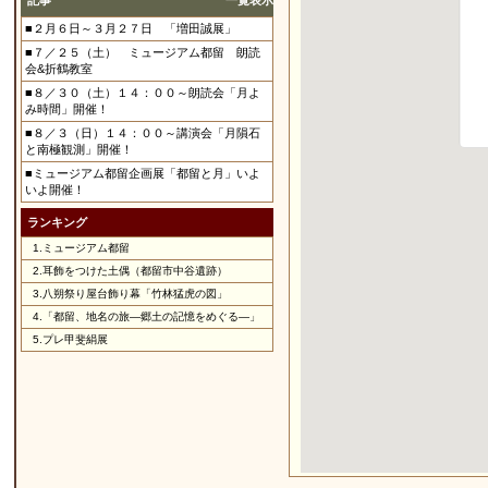
記事
一覧表示
■２月６日～３月２７日 「増田誠展」
■７／２５（土） ミュージアム都留 朗読
会&折鶴教室
■８／３０（土）１４：００～朗読会「月よ
み時間」開催！
■８／３（日）１４：００～講演会「月隕石
と南極観測」開催！
■ミュージアム都留企画展「都留と月」いよ
いよ開催！
ランキング
1.
ミュージアム都留
2.
耳飾をつけた土偶（都留市中谷遺跡）
3.
八朔祭り屋台飾り幕「竹林猛虎の図」
4.
「都留、地名の旅―郷土の記憶をめぐる―」
5.
プレ甲斐絹展