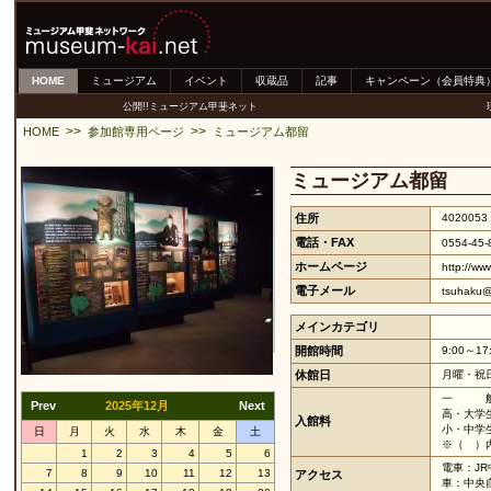
HOME
ミュージアム
イベント
収蔵品
記事
キャンペーン（会員特典
公開!!ミュージアム甲斐ネット
>>
>>
HOME
参加館専用ページ
ミュージアム都留
ミュージアム都留
住所
402005
電話・FAX
0554-45
ホームページ
http://ww
電子メール
tsuhaku@c
メインカテゴリ
開館時間
9:00～1
休館日
月曜・祝
一 般
Prev
2025年12月
Next
高・大学
入館料
小・中学
日
月
火
水
木
金
土
※（ ）
1
2
3
4
5
6
電車：J
7
8
9
10
11
12
13
アクセス
車：中央