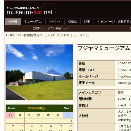
HOME
ミュージアム
イベント
収蔵品
記事
キャンペーン（会員特典
公開!!ミュージアム甲斐ネット
>>
>>
HOME
参加館専用ページ
フジヤマミュージアム
フジヤマミュージアム
住所
403-00
電話・FAX
0555-22-
ホームページ
http://ww
電子メール
info@fuj
メインカテゴリ
芸術
開館時間
10:00～
休館日
不定休 
Prev
2026年08月
Next
大人：1,
日
月
火
水
木
金
土
入館料
※小学生
※中学生
1
2
3
4
5
6
7
8
【車でお
・中央道河