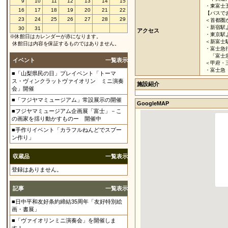
9
10
11
12
13
14
15
・東富士五
16
17
18
19
20
21
22
【バスで
23
24
25
26
27
28
29
＜首都圏
・新宿駅
30
31
アクセス
・東京駅
※休館日はカレンダーが赤になります。
＜新富士
休館日は内容を保証するものではありません。
・富士急
「富士急
イベント
一覧表示
＜甲府・
・富士急
■「山梨県民の日」プレイベント「トーマ
ス・ヴィンクラットヴァイオリン ミニ演奏
施設紹介
会」開催
■「フジヤマミュージアム」常設展示の開催
GoogleMAP
■フジヤマミュージアム企画展「富士」－こ
の画家を揺り動かすものー 開催中
■手作りイベント「カラフルねんどでスプー
ン作り」
収蔵品
一覧表示
登録はありません。
記事
一覧表示
■日中平和友好条約締結35周年「友好特別絵
画・書展」
■「ヴァイオリンミニ演奏会」を開催しま