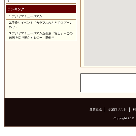
す！
ランキング
1.
フジヤマミュージアム
2.
手作りイベント「カラフルねんどでスプーン
作り」
3.
フジヤマミュージアム企画展「富士」－この
画家を揺り動かすものー 開催中
運営組織
参加館リスト
利
Copyright 2011 