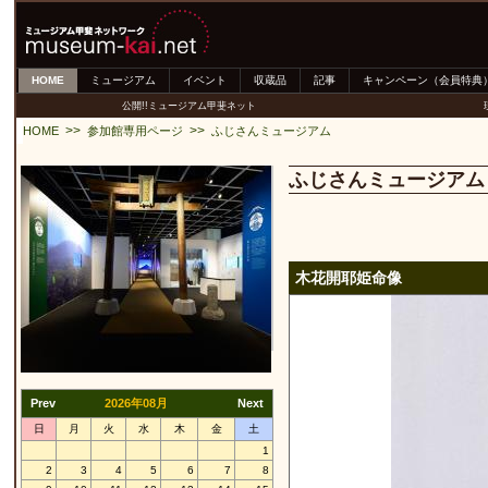
HOME
ミュージアム
イベント
収蔵品
記事
キャンペーン（会員特典
公開!!ミュージアム甲斐ネット
>>
>>
HOME
参加館専用ページ
ふじさんミュージアム
ふじさんミュージアム
木花開耶姫命像
Prev
2026年08月
Next
日
月
火
水
木
金
土
1
2
3
4
5
6
7
8