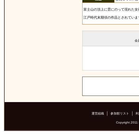
富士山の頂上に雲にのって現れた女
江戸時代末期頃の作品とされていま
会
運営組織
参加館リスト
利
Copyright 2011 