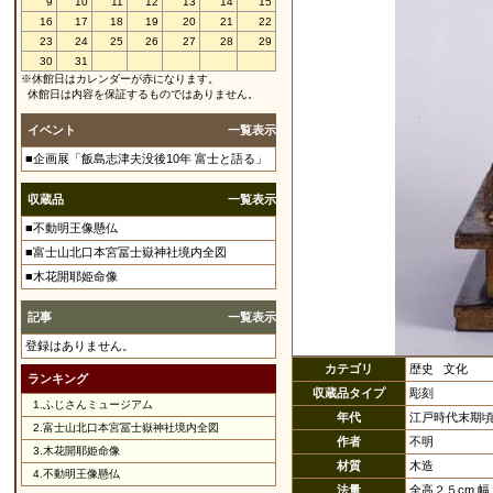
9
10
11
12
13
14
15
16
17
18
19
20
21
22
23
24
25
26
27
28
29
30
31
※休館日はカレンダーが赤になります。
休館日は内容を保証するものではありません。
イベント
一覧表示
■企画展「飯島志津夫没後10年 富士と語る」
収蔵品
一覧表示
■不動明王像懸仏
■富士山北口本宮冨士嶽神社境内全図
■木花開耶姫命像
記事
一覧表示
登録はありません。
カテゴリ
歴史 文化
ランキング
収蔵品タイプ
彫刻
1.
ふじさんミュージアム
年代
江戸時代末期
2.
富士山北口本宮冨士嶽神社境内全図
作者
不明
3.
木花開耶姫命像
材質
木造
4.
不動明王像懸仏
法量
全高２５cm 幅