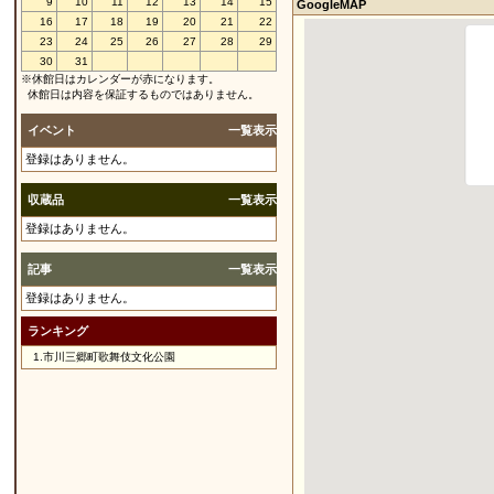
9
10
11
12
13
14
15
GoogleMAP
16
17
18
19
20
21
22
23
24
25
26
27
28
29
30
31
※休館日はカレンダーが赤になります。
休館日は内容を保証するものではありません。
イベント
一覧表示
登録はありません。
収蔵品
一覧表示
登録はありません。
記事
一覧表示
登録はありません。
ランキング
1.
市川三郷町歌舞伎文化公園