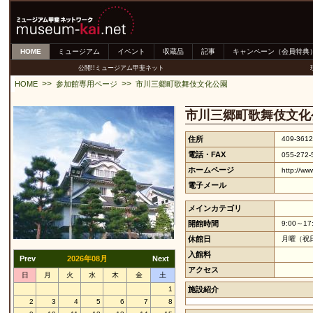
HOME
ミュージアム
イベント
収蔵品
記事
キャンペーン（会員特典
公開!!ミュージアム甲斐ネット
>>
>>
HOME
参加館専用ページ
市川三郷町歌舞伎文化公園
市川三郷町歌舞伎文化
住所
409-36
電話・FAX
055-272
ホームページ
http://ww
電子メール
メインカテゴリ
開館時間
9:00～17
休館日
月曜（祝
入館料
Prev
2026年08月
Next
アクセス
日
月
火
水
木
金
土
1
施設紹介
2
3
4
5
6
7
8