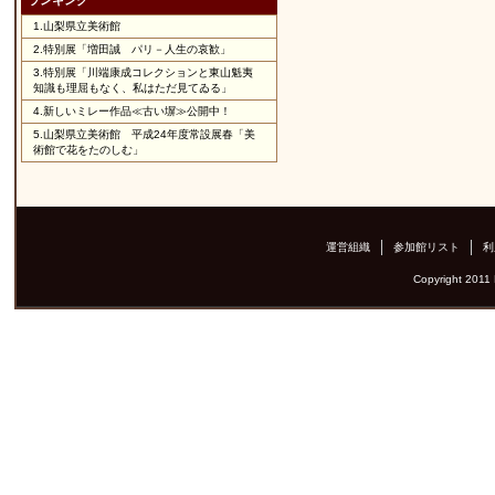
ランキング
1.
山梨県立美術館
2.
特別展「増田誠 パリ－人生の哀歓」
3.
特別展「川端康成コレクションと東山魁夷
知識も理屈もなく、私はただ見てゐる」
4.
新しいミレー作品≪古い塀≫公開中！
5.
山梨県立美術館 平成24年度常設展春「美
術館で花をたのしむ」
運営組織
参加館リスト
利
Copyright 2011 