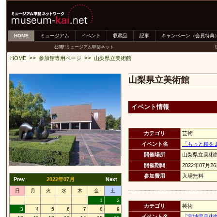
HOME
ミュージアム
イベント
収蔵品
記事
キャンペーン（会員特典
公開!!ミュージアム甲斐ネット
>>
>>
HOME
参加館専用ページ
山梨県立美術館
山梨県立美術館
イベント情報
カテゴリ
芸術
イベント名
「もっと種を
開催場所
山梨県立美術
開催期間
2022年07月2
参加費用
入場無料
Prev
2022年07月
Next
日
月
火
水
木
金
土
1
2
カテゴリ
芸術
3
4
5
6
7
8
9
イベント名
「宮城県美術館