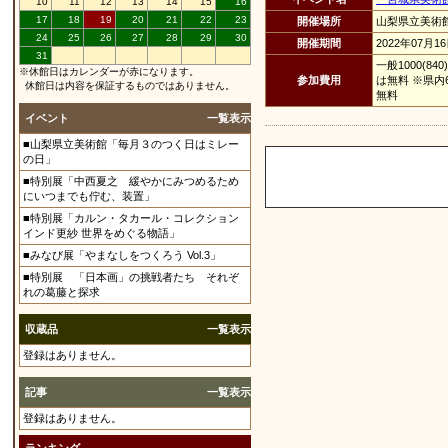
10
11
12
13
14
15
16
17
18
19
20
21
22
23
開催場所
山梨県立美術
24
25
26
27
28
29
30
開催期間
2022年07月1
31
一般1000(8
※休館日はカレンダーが赤になります。
参加費用
は無料 ※県
休館日は内容を保証するものではありません。
無料
イベント
一覧表示
■山梨県立美術館「毎月３のつく日はミレー
の日」
■特別展「中西夏之 緩やかにみつめるため
にいつまでも佇む、装置」
■特別展「カルン・タカール・コレクション
インド更紗 世界をめぐる物語」
■みなび展「やまなしをつくろう Vol.3」
■特別展 「日本画」の挑戦者たち それぞ
れの葛藤と探求
収蔵品
一覧表示
登録はありません。
記事
一覧表示
登録はありません。