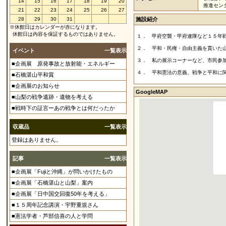
14
15
16
17
18
19
20
推進セン
21
22
23
24
25
26
27
28
29
30
31
施設紹介
※休館日はカレンダーが赤になります。
休館日は内容を保証するものではありません。
１． 甲府空襲・甲府連隊など１５年
２． 平和・民権・自由主義を貫いた
イベント
一覧表示
３． 私の展示コーナーなど、市民参
■企画展 原発事故と放射能・エネルギー
４． 平和憲法の意義、戦争と平和に
■石橋湛山平和賞
■企画展のお知らせ
GoogleMAP
■山梨の戦争遺跡・遺物を考える
■戦時下の証言ーあの戦争とは何だったか
収蔵品
一覧表示
登録はありません。
記事
一覧表示
■企画展「Fujiと沖縄」が問いかけたもの
■企画展「石橋湛山と山梨」案内
■企画展「日中国交回復50年を考える」
■１５周年記念講演・宇野重規さん
■憲法学者・芦部信喜の人と学問