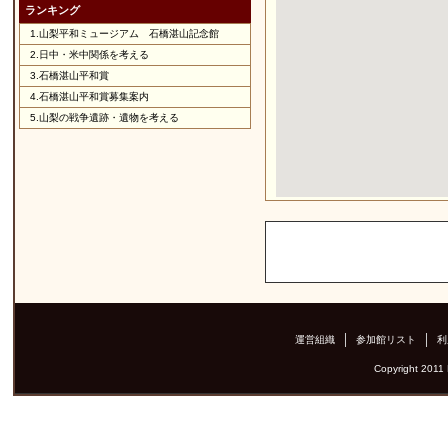
ランキング
1.
山梨平和ミュージアム 石橋湛山記念館
2.
日中・米中関係を考える
3.
石橋湛山平和賞
4.
石橋湛山平和賞募集案内
5.
山梨の戦争遺跡・遺物を考える
運営組織
参加館リスト
利
Copyright 2011 