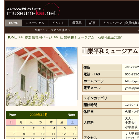
HOME
ミュージアム
イベント
収蔵品
記事
キャンペーン（会員特典
公開!!ミュージアム甲斐ネット
>>
>>
HOME
参加館専用ページ
山梨平和ミュージアム 石橋湛山記念館
山梨平和ミュージアム
住所
400-086
電話・FAX
055-235-
ホームページ
http://ypm
電子メール
ypm-japan
メインカテゴリ
開館時間
12:30～1
休館日
火曜・水曜
Prev
2025年12月
Next
大人：
日
月
火
水
木
金
土
入館料
中高大生
小学生以
1
2
3
4
5
6
ＪＲ甲府
7
8
9
10
11
12
13
アクセス
または、