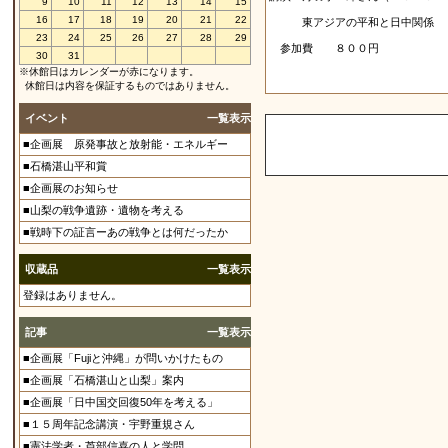
9
10
11
12
13
14
15
16
17
18
19
20
21
22
東アジアの平和と日中関係
23
24
25
26
27
28
29
参加費 ８００円
30
31
※休館日はカレンダーが赤になります。
休館日は内容を保証するものではありません。
イベント
一覧表示
■企画展 原発事故と放射能・エネルギー
■石橋湛山平和賞
■企画展のお知らせ
■山梨の戦争遺跡・遺物を考える
■戦時下の証言ーあの戦争とは何だったか
収蔵品
一覧表示
登録はありません。
記事
一覧表示
■企画展「Fujiと沖縄」が問いかけたもの
■企画展「石橋湛山と山梨」案内
■企画展「日中国交回復50年を考える」
■１５周年記念講演・宇野重規さん
■憲法学者・芦部信喜の人と学問