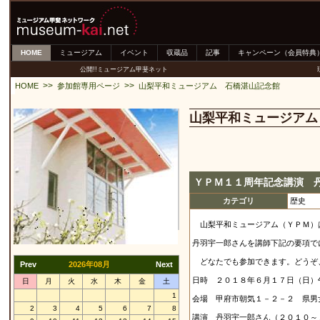
HOME
ミュージアム
イベント
収蔵品
記事
キャンペーン（会員特典
公開!!ミュージアム甲斐ネット
>>
>>
HOME
参加館専用ページ
山梨平和ミュージアム 石橋湛山記念館
山梨平和ミュージアム
ＹＰＭ１１周年記念講演 
カテゴリ
歴史
山梨平和ミュージアム（ＹＰＭ）
丹羽宇一郎さんを講師下記の要項で
どなたでも参加できます。どう
Prev
2026年08月
Next
日時 ２０１８年６月１７日（日）
日
月
火
水
木
金
土
1
会場 甲府市朝気１－２－２ 県男
2
3
4
5
6
7
8
講演 丹羽宇一郎さん（２０１０