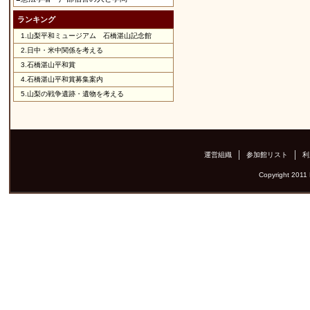
ランキング
1.
山梨平和ミュージアム 石橋湛山記念館
2.
日中・米中関係を考える
3.
石橋湛山平和賞
4.
石橋湛山平和賞募集案内
5.
山梨の戦争遺跡・遺物を考える
運営組織
参加館リスト
利
Copyright 2011 