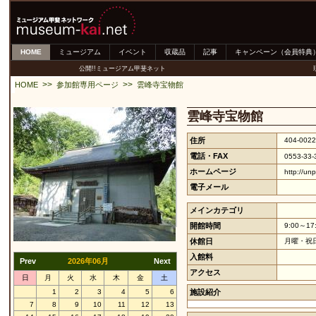
HOME
ミュージアム
イベント
収蔵品
記事
キャンペーン（会員特典
公開!!ミュージアム甲斐ネット
>>
>>
HOME
参加館専用ページ
雲峰寺宝物館
雲峰寺宝物館
住所
404-00
電話・FAX
0553-33
ホームページ
http://unp
電子メール
メインカテゴリ
開館時間
9:00～17
休館日
月曜・祝
入館料
Prev
2026年06月
Next
アクセス
日
月
火
水
木
金
土
1
2
3
4
5
6
施設紹介
7
8
9
10
11
12
13