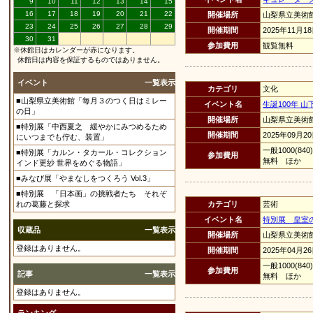
9
10
11
12
13
14
15
16
17
18
19
20
21
22
開催場所
山梨県立美術
23
24
25
26
27
28
29
開催期間
2025年11月1
30
31
参加費用
観覧無料
※休館日はカレンダーが赤になります。
休館日は内容を保証するものではありません。
イベント
一覧表示
カテゴリ
文化
■山梨県立美術館「毎月３のつく日はミレー
イベント名
生誕100年 
の日」
開催場所
山梨県立美術
■特別展「中西夏之 緩やかにみつめるため
開催期間
2025年09月2
にいつまでも佇む、装置」
一般1000(
■特別展「カルン・タカール・コレクション
参加費用
無料 ほか
インド更紗 世界をめぐる物語」
■みなび展「やまなしをつくろう Vol.3」
■特別展 「日本画」の挑戦者たち それぞ
れの葛藤と探求
カテゴリ
芸術
イベント名
特別展 皇室
収蔵品
一覧表示
開催場所
山梨県立美術
登録はありません。
開催期間
2025年04月2
一般1000(
参加費用
記事
一覧表示
無料 ほか
登録はありません。