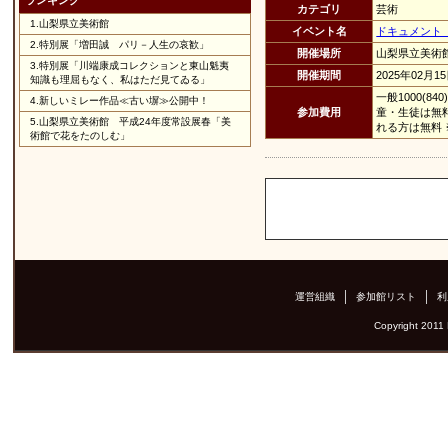
ランキング
カテゴリ
芸術
1.
山梨県立美術館
イベント名
ドキュメント「
2.
特別展「増田誠 パリ－人生の哀歓」
開催場所
山梨県立美術
3.
特別展「川端康成コレクションと東山魁夷
開催期間
2025年02月1
知識も理屈もなく、私はただ見てゐる」
一般1000(8
4.
新しいミレー作品≪古い塀≫公開中！
参加費用
童・生徒は無
5.
山梨県立美術館 平成24年度常設展春「美
れる方は無料 
術館で花をたのしむ」
運営組織
参加館リスト
利
Copyright 2011 