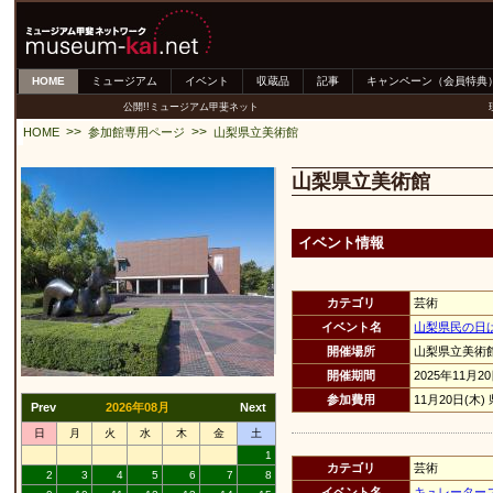
HOME
ミュージアム
イベント
収蔵品
記事
キャンペーン（会員特典
公開!!ミュージアム甲斐ネット
>>
>>
HOME
参加館専用ページ
山梨県立美術館
山梨県立美術館
イベント情報
カテゴリ
芸術
イベント名
山梨県民の日
開催場所
山梨県立美術
開催期間
2025年11月2
参加費用
11月20日(
Prev
2026年08月
Next
日
月
火
水
木
金
土
1
カテゴリ
芸術
2
3
4
5
6
7
8
イベント名
キュレーター