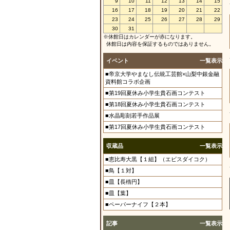
9
10
11
12
13
14
15
16
17
18
19
20
21
22
23
24
25
26
27
28
29
30
31
※休館日はカレンダーが赤になります。
休館日は内容を保証するものではありません。
イベント
一覧表示
■帝京大学やまなし伝統工芸館×山梨中銀金融
資料館コラボ企画
■第19回夏休み小学生貴石画コンテスト
■第18回夏休み小学生貴石画コンテスト
■水晶彫刻若手作品展
■第17回夏休み小学生貴石画コンテスト
収蔵品
一覧表示
■恵比寿大黒【１組】（エビスダイコク）
■鳥【１対】
■皿【長楕円】
■皿【葉】
■ペーパーナイフ【２本】
記事
一覧表示