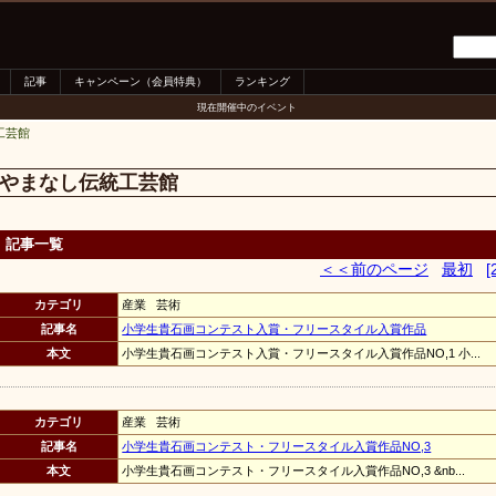
記事
キャンペーン（会員特典）
ランキング
現在開催中のイベント
工芸館
やまなし伝統工芸館
記事一覧
＜＜前のページ
最初
[
カテゴリ
産業 芸術
記事名
小学生貴石画コンテスト入賞・フリースタイル入賞作品
本文
小学生貴石画コンテスト入賞・フリースタイル入賞作品NO,1 小...
カテゴリ
産業 芸術
記事名
小学生貴石画コンテスト・フリースタイル入賞作品NO,3
本文
小学生貴石画コンテスト・フリースタイル入賞作品NO,3 &nb...