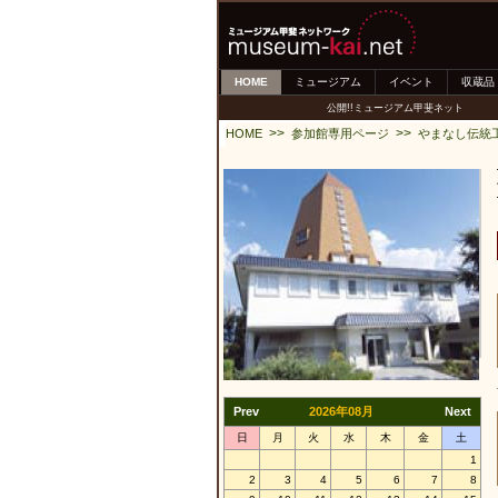
HOME
ミュージアム
イベント
収蔵品
公開!!ミュージアム甲斐ネット
>>
>>
HOME
参加館専用ページ
やまなし伝統
Prev
2026年08月
Next
日
月
火
水
木
金
土
1
2
3
4
5
6
7
8